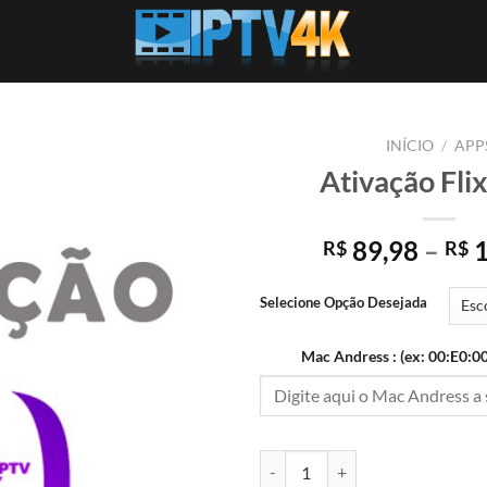
INÍCIO
/
APP
Ativação Fli
Add to
wishlist
89,98
–
1
R$
R$
Selecione Opção Desejada
Mac Andress : (ex: 00:E0:00
Ativação Flix IPTV quantidade