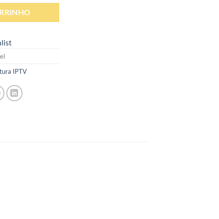
ARRINHO
list
el
tura IPTV