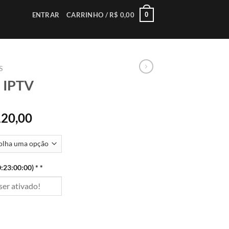
ENTRAR
CARRINHO /
R$
0,00
0
S
x IPTV
Price
20,00
range:
R$ 89,98
through
R$ 120,00
:23:00:00) *
*